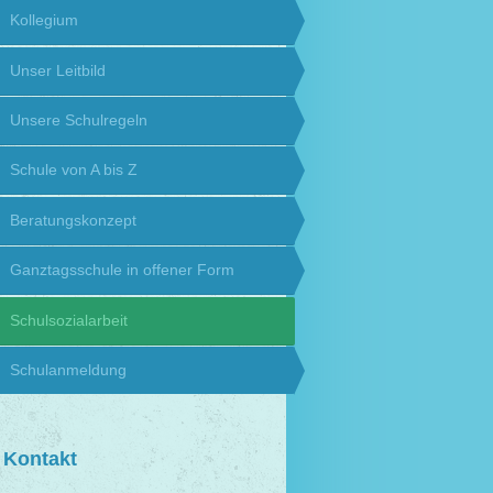
Kollegium
Unser Leitbild
Unsere Schulregeln
Schule von A bis Z
Beratungskonzept
Ganztagsschule in offener Form
Schulsozialarbeit
Schulanmeldung
Kontakt