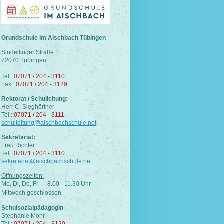
Grundschule im Aischbach Tübingen
Sindelfinger Straße 1
72070 Tübingen
Tel.:
07071 / 204 - 3110
Fax.:
07071 / 204 - 3129
Rektorat / Schulleitung:
Herr C. Sieghörtner
Tel.:
07071 / 204 - 3111
schulleitung@aischbachschule.net
Sekretariat:
Frau Richter
Tel.:
07071 / 204 - 3110
sekretariat@aischbachschule.net
Öffnungszeiten:
Mo, Di, Do, Fr 8.00 - 11.30 Uhr
Mittwoch geschlossen
Schulsozialpädagogin
:
Stephanie Mohr
Tel.:
07071 / 204 - 3120