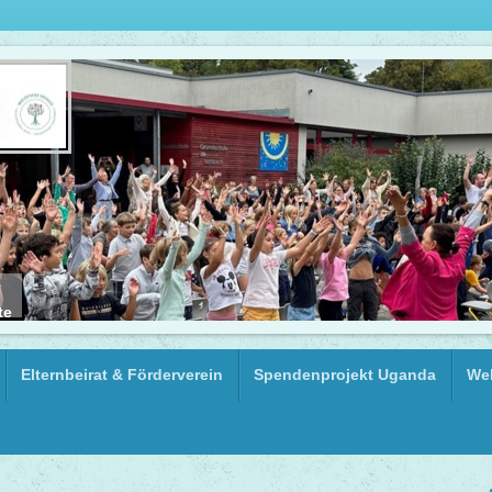
te
Elternbeirat & Förderverein
Spendenprojekt Uganda
Wel