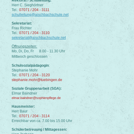
Rektorat / Schulleitung:
Herr C. Sieghörtner
Tel.:
07071 / 204 - 3111
schulleitung@aischbachschule.net
Sekretariat:
Frau Richter
Tel.:
07071 / 204 - 3110
sekretariat@aischbachschule.net
Öffnungszeiten:
Mo, Di, Do, Fr 8.00 - 11.30 Uhr
Mittwoch geschlossen
Schulsozialpädagogin
:
Stephanie Mohr
Tel.:
07071 / 204 - 3120
stephanie.mohr@tuebingen.de
Soziale Gruppenarbeit (SGA):
Elmar Baindner
elmar.baindner@sophienpflege.de
Hausmeister:
Herr Baur
Tel.:
07071 / 204 - 3114
Erreichbar von ca. 7.00 bis 15.00 Uhr
Schülerbetreuung / Mittagessen: