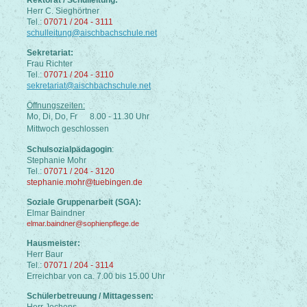
Herr C. Sieghörtner
Tel.:
07071 / 204 - 3111
schulleitung@aischbachschule.net
Sekretariat:
Frau Richter
Tel.:
07071 / 204 - 3110
sekretariat@aischbachschule.net
Öffnungszeiten:
Mo, Di, Do, Fr 8.00 - 11.30 Uhr
Mittwoch geschlossen
Schulsozialpädagogin
:
Stephanie Mohr
Tel.:
07071 / 204 - 3120
stephanie.mohr@tuebingen.de
Soziale Gruppenarbeit (SGA):
Elmar Baindner
elmar.baindner@sophienpflege.de
Hausmeister:
Herr Baur
Tel.:
07071 / 204 - 3114
Erreichbar von ca. 7.00 bis 15.00 Uhr
Schülerbetreuung / Mittagessen:
Herr Jochens